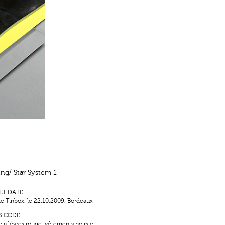
ing/ Star System 1
 ET DATE
ie Tinbox
, le 22.10.2009, Bordeaux
S CODE
 à lèvres rouge, vêtements noirs et