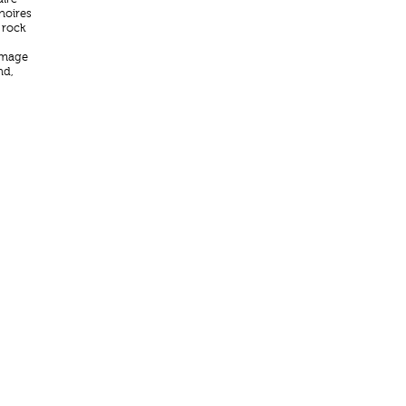
noires
 rock
image
nd,