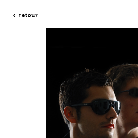
‹
retour