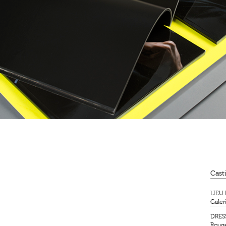
Cast
LIEU
Galer
DRES
Rouge