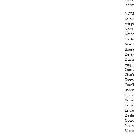
PART
Bière
MODÈ
Le pu
ont pa
Mathi
Natha
Jorda
Noëmi
Boura
Delar
Ducass
Virgin
Camus
Charl
Emman
Caroli
Rapha
Dutre
Aizpi
Lamar
Lerou
Émilie
Gouri
Marin
Sébas