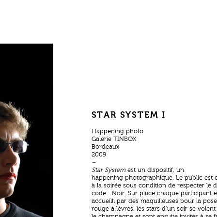
STAR SYSTEM I
Happening photo
Galerie TINBOX
Bordeaux
2009
–
Star System
est un dispositif, un
happening photographique. Le public est 
à la soirée sous condition de respecter le d
code : Noir. Sur place chaque participant e
accueilli par des maquilleuses pour la pos
rouge à lèvres, les stars d’un soir se voient 
le champagne et sont ensuite invités à se f