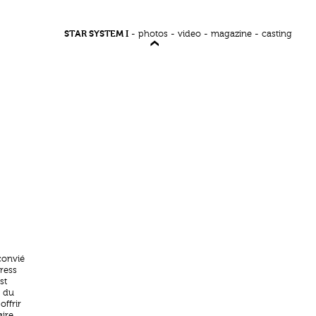
STAR SYSTEM I
-
photos
-
video
-
magazine
-
casting
convié
ress
st
e du
offrir
aire