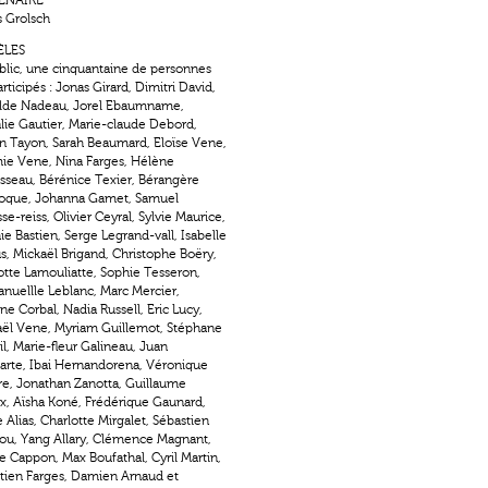
ENAIRE
s Grolsch
LES
blic, une cinquantaine de personnes
rticipés : Jonas Girard, Dimitri David,
lde Nadeau, Jorel Ebaumname,
lie Gautier, Marie-claude Debord,
n Tayon, Sarah Beaumard, Eloïse Vene,
e Vene, Nina Farges, Hélène
sseau, Bérénice Texier, Bérangère
oque, Johanna Gamet, Samuel
e-reiss, Olivier Ceyral, Sylvie Maurice,
ie Bastien, Serge Legrand-vall, Isabelle
, Mickaël Brigand, Christophe Boëry,
otte Lamouliatte, Sophie Tesseron,
uellle Leblanc, Marc Mercier,
ne Corbal, Nadia Russell, Eric Lucy,
ël Vene, Myriam Guillemot, Stéphane
il, Marie-fleur Galineau, Juan
tarte, Ibai Hernandorena, Véronique
e, Jonathan Zanotta, Guillaume
x, Aïsha Koné, Frédérique Gaunard,
 Alias, Charlotte Mirgalet, Sébastien
ou, Yang Allary, Clémence Magnant,
e Cappon, Max Boufathal, Cyril Martin,
tien Farges, Damien Arnaud et