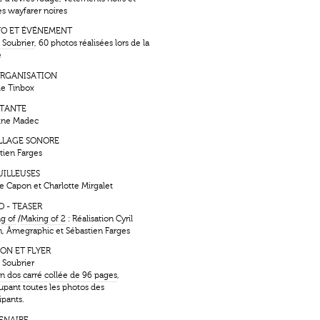
es wayfarer noires
O ET ÉVÉNEMENT
e Soubrier
, 60 photos réalisées lors de la
e
RGANISATION
ie Tinbox
STANTE
ine Madec
LLAGE SONORE
tien Farges
ILLEUSES
e Capon et Charlotte Mirgalet
O - TEASER
g of
/
Making of 2
: Réalisation Cyril
n, Âmegraphic et Sébastien Farges
ION ET FLYER
e Soubrier
on dos carré collée de 96 pages
,
upant toutes les photos des
ipants.