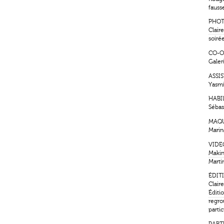
fauss
PHOT
Clair
soiré
CO-O
Galer
ASSI
Yasm
HABI
Sébas
MAQU
Marin
VIDE
Makin
Marti
ÉDIT
Clair
Éditi
regro
partic