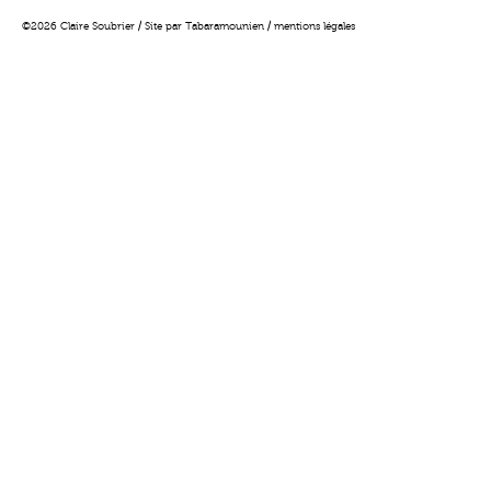
©2026 Claire Soubrier / Site par
Tabaramounien
/
mentions légales