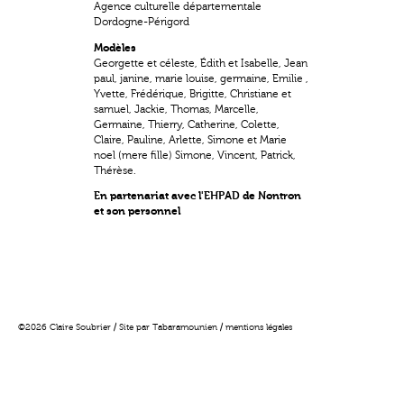
Agence culturelle départementale
Dordogne-Périgord
Modèles
Georgette et céleste, Édith et Isabelle, Jean
paul, janine, marie louise, germaine, Emilie ,
Yvette, Frédérique, Brigitte, Christiane et
samuel, Jackie, Thomas, Marcelle,
Germaine, Thierry, Catherine, Colette,
Claire, Pauline, Arlette, Simone et Marie
noel (mere fille) Simone, Vincent, Patrick,
Thérèse.
En partenariat avec l'EHPAD de Nontron
et son personnel
©2026 Claire Soubrier / Site par
Tabaramounien
/
mentions légales