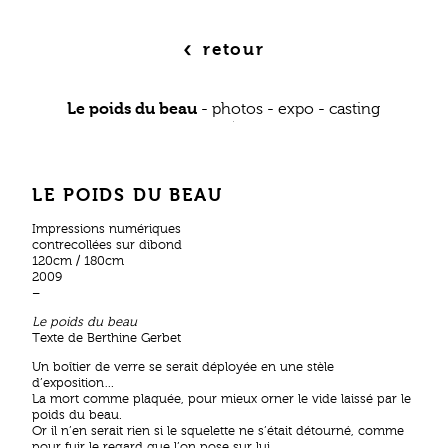
‹
retour
Le poids du beau
-
photos
-
expo
-
casting
LE POIDS DU BEAU
Impressions numériques
contrecollées sur dibond
120cm / 180cm
2009
–
Le poids du beau
Texte de Berthine Gerbet
Un boîtier de verre se serait déployée en une stèle
d’exposition…
La mort comme plaquée, pour mieux orner le vide laissé par le
poids du beau.
Or il n’en serait rien si le squelette ne s’était détourné, comme
pour fuir le regard que l’on pose sur lui.