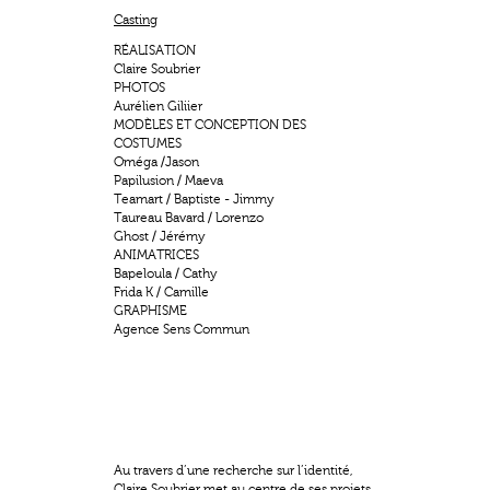
Casting
RÉALISATION
Claire Soubrier
PHOTOS
Aurélien Giliier
MODÈLES ET CONCEPTION DES
COSTUMES
Oméga /Jason
Papilusion / Maeva
Teamart / Baptiste - Jimmy
Taureau Bavard / Lorenzo
Ghost / Jérémy
ANIMATRICES
Bapeloula / Cathy
Frida K / Camille
GRAPHISME
Agence Sens Commun
Au travers d’une recherche sur l’identité,
Claire Soubrier met au centre de ses projets