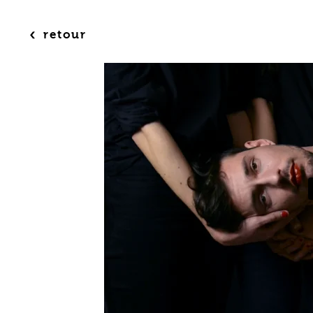
‹
retour