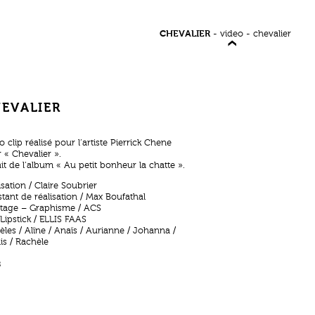
CHEVALIER
-
video
-
chevalier
EVALIER
o clip réalisé pour l’artiste Pierrick Chene
 « Chevalier ».
ait de l’album « Au petit bonheur la chatte ».
isation / Claire Soubrier
stant de réalisation / Max Boufathal
age – Graphisme / ACS
Lipstick / ELLIS FAAS
les / Alïne / Anaïs / Aurianne / Johanna /
is / Rachèle
8