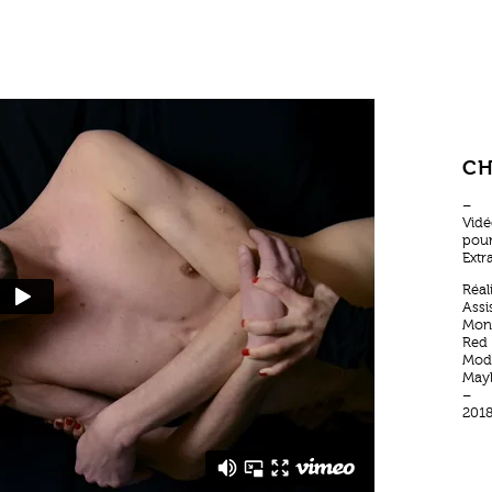
CH
–
Vidé
pour
Extr
Réal
Assi
Mont
Red 
Modè
Mayl
–
201