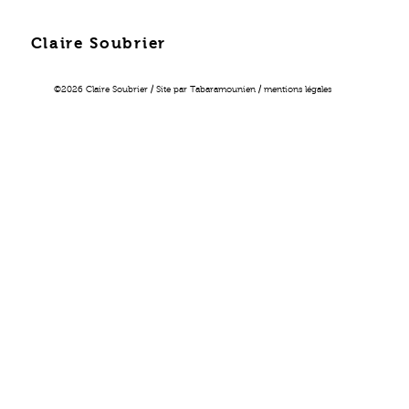
Claire Soubrier
©2026 Claire Soubrier / Site par
Tabaramounien
/
mentions légales